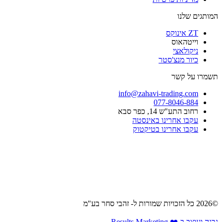
המותגים שלנו
ZT אינוקס​
וייטהאוס​
ניקולאצי
כיור מנצ'סטר​
תשמרו על קשר
info@zahavi-trading.com
077-8046-884
רחוב התע"ש 14, כפר סבא
עקבו אחרינו באינסטה
עקבו אחרינו בטיקטוק
©2026 כל הזכויות שמורות ל- זהבי סחר בע"מ
נבנה ועוצב ב-❤️ Results Marketing