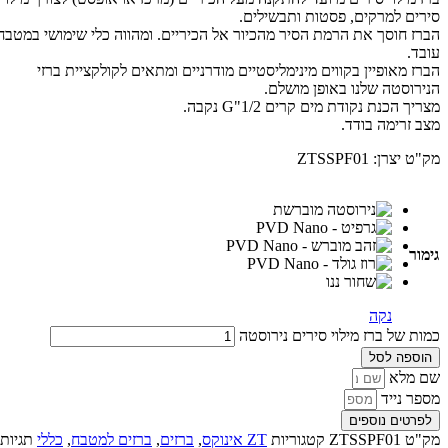
סירים למרקים, פסטות ותבשילים.
הברז חוסך את הרמת הסיר מהכיור אל הכיריים. ומהווה כלי שימושי במטבח
עובד.
הברז מאופיין בקווים מינימליסטיים מודרניים ומתאים לקולקציית ברזי
הנירוסטה שלנו באופן מושלם.
מצריך הכנת נקודת מים קרים 1/2"G נקבה.
מצב זרימה בודד.
מק"ט יצרן: ZTSSPF01
גימור
נקה
כמות של ברז מילוי סירים נירוסטה
הוספה לסל
שם מלא
מספר נייד
לפרטים נוספים
מק"ט
ZTSSPF01
קטגוריות
ZT אינוקס​
,
ברזים
,
ברזים למטבח
,
כללי
תגיות