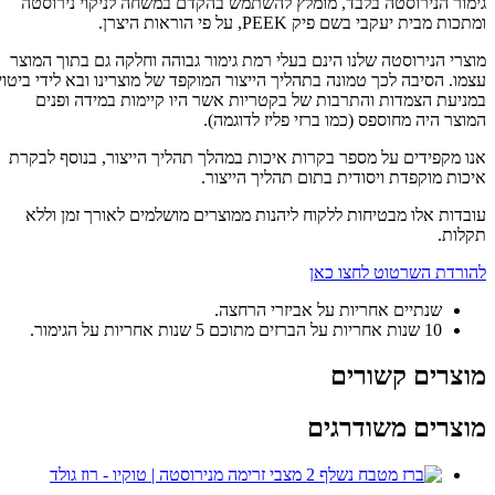
גימור הנירוסטה בלבד, מומלץ להשתמש בהקדם במשחה לניקוי נירוסטה
ומתכות מבית יעקבי בשם פיק PEEK, על פי הוראות היצרן.
מוצרי הנירוסטה שלנו הינם בעלי רמת גימור גבוהה וחלקה גם בתוך המוצר
עצמו. הסיבה לכך טמונה בתהליך הייצור המוקפד של מוצרינו ובא לידי ביטוי
במניעת הצמדות והתרבות של בקטריות אשר היו קיימות במידה ופנים
המוצר היה מחוספס (כמו ברזי פליז לדוגמה).
אנו מקפידים על מספר בקרות איכות במהלך תהליך הייצור, בנוסף לבקרת
איכות מוקפדת ויסודית בתום תהליך הייצור.
עובדות אלו מבטיחות ללקוח ליהנות ממוצרים מושלמים לאורך זמן וללא
תקלות.
להורדת השרטוט לחצו כאן
שנתיים אחריות על אביזרי הרחצה.
10 שנות אחריות על הברזים מתוכם 5 שנות אחריות על הגימור.
מוצרים קשורים
מוצרים משודרגים