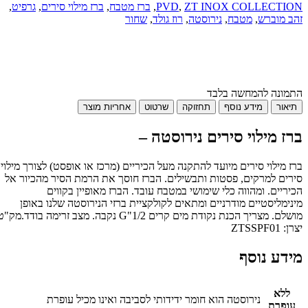
ZT INOX COLLECTION
,
PVD
,
ברז מטבח
,
ברז מילוי סירים
,
גרפיט
,
זהב מוברש
,
מטבח
,
נירוסטה
,
רוז גולד
,
שחור
התמונה להמחשה בלבד
תיאור
מידע נוסף
תחזוקה
שרטוט
אחריות מוצר
ברז מילוי סירים נירוסטה –
ברז מילוי סירים מיועד להתקנה מעל הכיריים (מרכז או אופסט) לצורך מילוי
סירים למרקים, פסטות ותבשילים. הברז חוסך את הרמת הסיר מהכיור אל
הכיריים. ומהווה כלי שימושי במטבח עובד. הברז מאופיין בקווים
מינימליסטיים מודרניים ומתאים לקולקציית ברזי הנירוסטה שלנו באופן
מושלם. מצריך הכנת נקודת מים קרים 1/2"G נקבה. מצב זרימה בודד.מק"ט
יצרן: ZTSSPF01
מידע נוסף
ללא
נירוסטה הוא חומר ידידותי לסביבה ואינו מכיל עופרת
עופרת