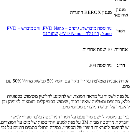
מנגנון
מנגנון KEROX הונגריה
אירופאי
נירוסטה מוברשת
,
גרפיט – PVD Nano
,
זהב מוברש – PVD
גימור
Nano
,
רוז גולד – PVD Nano
,
שחור ננו
אחריות
10 שנות אחריות
חו"ג
נירוסטה 304
הסרת אבנית מומלצת על ידי ניקוי עם חומץ 5% לבישול מדולל 50% עם
מים.
על מנת לשמור על מראה המוצר, יש להימנע לחלוטין משימוש בספוגיות
פלא, סקוצים ומטליות שאינן רכות, שימוש בכימיקלים וחומצות למיניהן וכן
להקפיד על ייבוש המוצרים מכתמי מים.
כמו כן, מומלץ ליישם מדי פעם על גימור הנירוסטה בלבד ספריי לניקוי
והברקת נירוסטה מבית 3M על מנת למנוע התייבשות של מים על המוצרים.
יש להיצמד להוראות היצרן של הספריי. במידה ונתגלו כתמים חומים על גבי