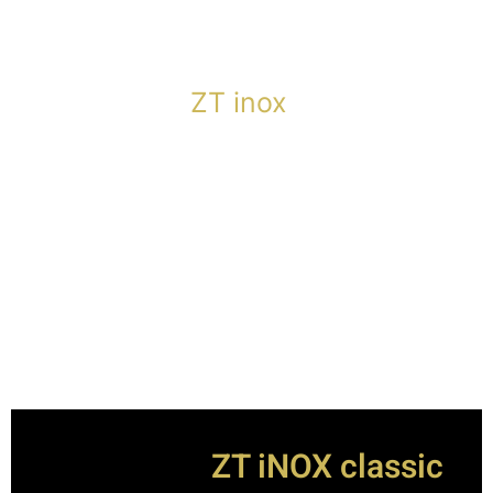
ZT inox
ZT iNOX classic