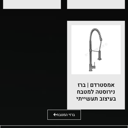
אמסטרדם | ברז
נירוסטה למטבח
בעיצוב תעשייתי
ברזי המטבח