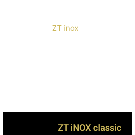
ZT inox
ZT iNOX classic