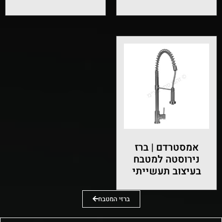
אמסטרדם | ברז
נירוסטה למטבח
בעיצוב תעשייתי
ברזי המטבח