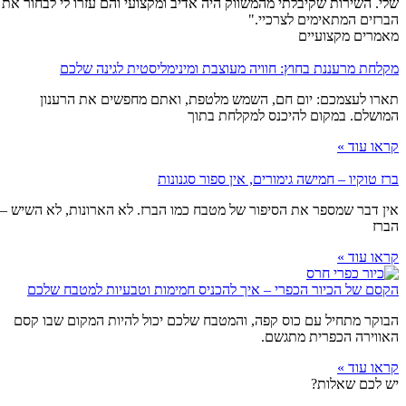
שלי. השירות שקיבלתי מהמשווק היה אדיב ומקצועי והם עזרו לי לבחור את
הברזים המתאימים לצרכיי."
מאמרים מקצועיים
מקלחת מרעננת בחוץ: חוויה מעוצבת ומינימליסטית לגינה שלכם
תארו לעצמכם: יום חם, השמש מלטפת, ואתם מחפשים את הרענון
המושלם. במקום להיכנס למקלחת בתוך
קראו עוד »
ברז טוקיו – חמישה גימורים, אין ספור סגנונות
אין דבר שמספר את הסיפור של מטבח כמו הברז. לא הארונות, לא השיש –
הברז
קראו עוד »
הקסם של הכיור הכפרי – איך להכניס חמימות וטבעיות למטבח שלכם
הבוקר מתחיל עם כוס קפה, והמטבח שלכם יכול להיות המקום שבו קסם
האווירה הכפרית מתגשם.
קראו עוד »
יש לכם שאלות?