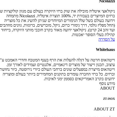
Nicolazzi
ניקולאצי איטליה מובילה את שוק ברזי היוקרה בעולם עם מגוון קולקציות של
ברזים המיוצרים בעבודת יד, 100% תוצרת איטליה. Nicolazzi מתמחה
וידועה בעולם בשל שלל הגימורים המיוחדים שניתן להשיג את כל מוצריה
(החל מפליז גולמי, דרך גימורי כרום, ניקל, מוברשים, ברונזות, גוונים מוזהבים
ועד זהב 24 קרט). ניקולאצי ידועה מאוד בקרב חובבי מותגי היוקרה, בייחוד
קהילת בעלי הסופר יאכטות.
על הסדרה
Whitehaus
וייטהאוס חרטה על דגלה להעלות את הרף בענף המטבח וחדרי האמבט ע"י
עיצוב, תכנון וייצור של מוצרים דינאמיים, אלגנטיים ועמידים לאורך זמן.
וייטהאוס מייצרת במפעלים שונים ברחבי העולם כיורי נירוסטה, כיור נחושת
וברזים. כל ברזי החברה עומדים בתקנים המחמירים ביותר בעולם ומוצריה
ידועים בקרב האמריקאים כסממן ימני לאיכות.
מידע נוסף
ABOUT
ZT iNOX
ABOUT ZT