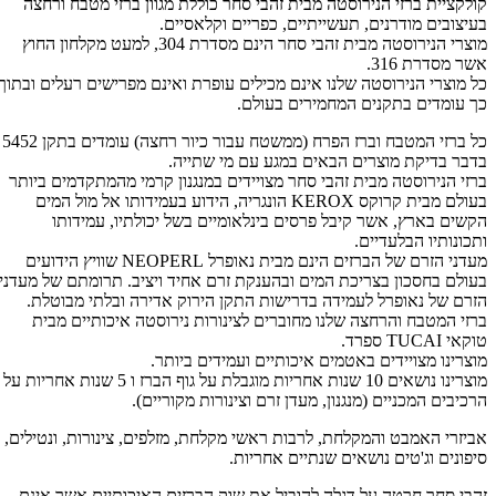
קולקציית ברזי הנירוסטה מבית זהבי סחר כוללת מגוון ברזי מטבח ורחצה
בעיצובים מודרנים, תעשייתיים, כפריים וקלאסיים.
מוצרי הנירוסטה מבית זהבי סחר הינם מסדרת 304, למעט מקלחון החוץ
אשר מסדרת 316.
כל מוצרי הנירוסטה שלנו אינם מכילים עופרת ואינם מפרישים רעלים ובתוך
כך עומדים בתקנים המחמירים בעולם.
כל ברזי המטבח וברז הפרח (ממשטח עבור כיור רחצה) עומדים בתקן 5452
בדבר בדיקת מוצרים הבאים במגע עם מי שתייה.
ברזי הנירוסטה מבית זהבי סחר מצויידים במנגנון קרמי מהמתקדמים ביותר
בעולם מבית קרוקס KEROX הונגריה, הידוע בעמידותו אל מול המים
הקשים בארץ, אשר קיבל פרסים בינלאומיים בשל יכולתיו, עמידותו
ותכונותיו הבלעדיים.
מעדני הזרם של הברזים הינם מבית נאופרל NEOPERL שוויץ הידועים
בעולם בחסכון בצריכת המים ובהענקת זרם אחיד ויציב. תרומתם של מעדני
הזרם של נאופרל לעמידה בדרישות התקן הירוק אדירה ובלתי מבוטלת.
ברזי המטבח והרחצה שלנו מחוברים לצינורות נירוסטה איכותיים מבית
טוקאי TUCAI ספרד.
מוצרינו מצויידים באטמים איכותיים ועמידים ביותר.
מוצרינו נושאים 10 שנות אחריות מוגבלת על גוף הברז ו 5 שנות אחריות על
הרכיבים המכניים (מנגנון, מעדן זרם וצינורות מקוריים).
אביזרי האמבט והמקלחת, לרבות ראשי מקלחת, מזלפים, צינורות, ונטילים,
סיפונים וג'טים נושאים שנתיים אחריות.
זהבי סחר חרטה על דגלה להוביל את שוק הברזים האיכותיים אשר אינם