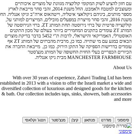
עם חזון להציע לשוק המקומי קולקציה מגוונת של מוצרים איכותיים
ומעוצבים למטבח ולאמבט. החל משנת 2014, זהבי סחר מייבאת לארץ
מספר מותגים, ביניהם ניקולאצי איטליה, וייטהאוס ארה"ב וניקו אנגליה. החל
משנת 2016, זהבי סחר מייצרת במפעלים מובילים, המייצרים למותגי על,
קולקצייה פרטית של ברזי נירוסטה תחת המותג ZT. ברזי הנירוסטה של
המותג ZT עומדים בתקנים המחמירים ביותר בעולם של מכון התקנים
האוסטרלי, האמריקאי והישראלי, לרבות ת"י 5452 בדבר בדיקת מוצרים
הבאים במגע עם מי שתייה. כמו כן, מרבית מהברזים של המותג ZT אף
עומדים בדרישות הספיקה של התקן הירוק. כמו כן, מייבאת החברה את
הכיורים הכפריים בעלי החזית החשופה של המותג מנצ'סטר
MANCHESTER FARMHOUSE מבית ניקו אנגליה.
About Us
With over 30 years of experience, Zahavi Trading Ltd has been
established in 2013 with a vision to offer the Israeli market a wide and
diversified collection of luxurious and designed goods for the kitchen
& bath. Our collection includes taps, sinks, showers, bath accessories
and more
סימפוני
מודרנו
פנתאון
קיצ'ן
מנצ'סטר
וינטג' וקלאסי
סימפוני