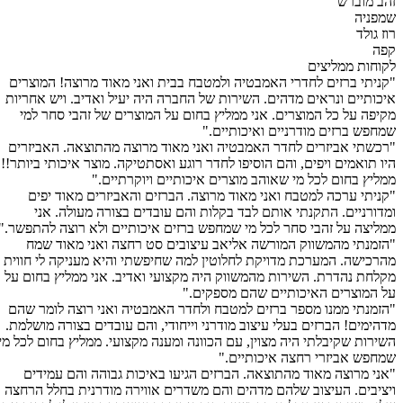
זהב מוברש
שמפניה
רוז גולד
קפה
לקוחות ממליצים
"קניתי ברזים לחדרי האמבטיה ולמטבח בבית ואני מאוד מרוצה! המוצרים
איכותיים ונראים מדהים. השירות של החברה היה יעיל ואדיב. ויש אחריות
מקיפה על כל המוצרים. אני ממליץ בחום על המוצרים של זהבי סחר למי
שמחפש ברזים מודרניים ואיכותיים."
"רכשתי אביזרים לחדר האמבטיה ואני מאוד מרוצה מהתוצאה. האביזרים
היו תואמים ויפים, והם הוסיפו לחדר רוגע ואסתטיקה. מוצר איכותי ביותר!!
ממליץ בחום לכל מי שאוהב מוצרים איכותיים ויוקרתיים."
"קניתי ערכה למטבח ואני מאוד מרוצה. הברזים והאביזרים מאוד יפים
ומדורניים. התקנתי אותם לבד בקלות והם עובדים בצורה מעולה. אני
ממליצה על זהבי סחר לכל מי שמחפש ברזים איכותיים ולא רוצה להתפשר."
"הזמנתי מהמשווק המורשה אליאב עיצובים סט רחצה ואני מאוד שמח
מהרכישה. המערכת מדויקת לחלוטין למה שחיפשתי והיא מעניקה לי חווית
מקלחת נהדרת. השירות מהמשווק היה מקצועי ואדיב. אני ממליץ בחום על
על המוצרים האיכותיים שהם מספקים."
"הזמנתי ממנו מספר ברזים למטבח ולחדר האמבטיה ואני רוצה לומר שהם
מדהימים! הברזים בעלי עיצוב מודרני וייחודי, והם עובדים בצורה מושלמת.
השירות שקיבלתי היה מצוין, עם הכוונה ומענה מקצועי. ממליץ בחום לכל מי
שמחפש אביזרי רחצה איכותיים."
"אני מרוצה מאוד מהתוצאה. הברזים הגיעו באיכות גבוהה והם עמידים
ויציבים. העיצוב שלהם מדהים והם משדרים אווירה מודרנית בחלל הרחצה