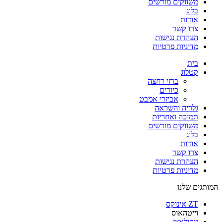
משווקים מורשים
בלוג
אודות
צרו קשר
הצהרת נגישות
מדיניות פרטיות
בית
קטלוג
ברזי רחצה
כיורים
אביזרי אמבט
גלריה והשראה
תמיכה ואחריות
משווקים מורשים
בלוג
אודות
צרו קשר
הצהרת נגישות
מדיניות פרטיות
המותגים שלנו
ZT אינוקס​
וייטהאוס​
ניקולאצי