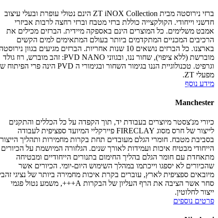
ברזי נירוסטה מבית ZT iNOX Collection הינם נטולי עופרת ובעלי עיצוב
חדשני וייחודי. הקולקצייה כוללת ברזי מטבח וברזי רחצה לרבות אביזרי
אמבט משלימים. כל המוצרים הינם באספקה מיידית. הברזים מכילים את
הרכיבים המכניים המתקדמים ביותר בעולם המתאימים למים הקשים
בארצנו. כל הברזים נושאים 10 שנות אחריות. הברזים מגיעים בגוון נירוסטה
מוברשת (ללא ציפוי), שחור ננו, ובגווני PVD NANO: זהב מוברש, רוז גולד
וגרפיט. טכנולוגיית הננו בגימור השחור ובגימורי ה PVD הינה פרי הפיתוח של
מפעלי ZT.
מידע נוסף
Manchester
כיורי מנ'צסטר מיוצרים בעבודת יד, תוך הקפדה על כל הכללים והתקנים
לייצור של חרס מסוג FIRECLAY פיירקליי המיועד ספציפית לעבודה
בסביבת מטבח. חומרי הגלם מעובדים תחת בקרות מחמירות ותהליך הייצור
הייחודי מבטיח איכות ועמידות לאורך שנים. הגלזורה המיושמת על הכיורים
מתאחדת עם חומר הגלם בהליך החימום בתנורים הייחודיים ומבטיחה
שהכיורים לא יספגו וייכתמו במהלך השימוש היום-יומי. הכיורים אשר
מיובאים ספציפית לארץ, עוברים בקרת איכות מחמירה ביותר של נציגי זהבי
סחר אשר הציבה את הרף העליון של הבקרות A+++, משמע נטול פגמי
ייצור לחלוטין.
פרטים נוספים