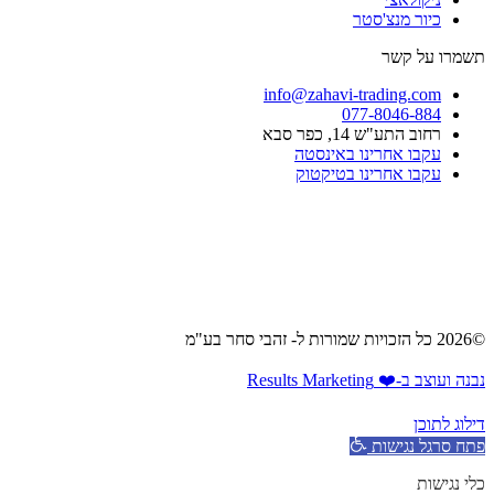
כיור מנצ'סטר​
תשמרו על קשר
info@zahavi-trading.com
077-8046-884
רחוב התע"ש 14, כפר סבא
עקבו אחרינו באינסטה
עקבו אחרינו בטיקטוק
©2026 כל הזכויות שמורות ל- זהבי סחר בע"מ
נבנה ועוצב ב-❤️ Results Marketing
דילוג לתוכן
פתח סרגל נגישות
כלי נגישות