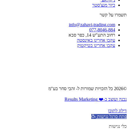
כיור מנצ'סטר​
תשמרו על קשר
info@zahavi-trading.com
077-8046-884
רחוב התע"ש 14, כפר סבא
עקבו אחרינו באינסטה
עקבו אחרינו בטיקטוק
©2026 כל הזכויות שמורות ל- זהבי סחר בע"מ
נבנה ועוצב ב-❤️ Results Marketing
דילוג לתוכן
פתח סרגל נגישות
כלי נגישות