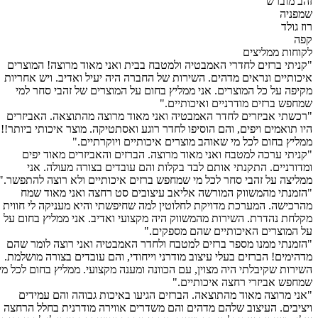
זהב מוברש
שמפניה
רוז גולד
קפה
לקוחות ממליצים
"קניתי ברזים לחדרי האמבטיה ולמטבח בבית ואני מאוד מרוצה! המוצרים
איכותיים ונראים מדהים. השירות של החברה היה יעיל ואדיב. ויש אחריות
מקיפה על כל המוצרים. אני ממליץ בחום על המוצרים של זהבי סחר למי
שמחפש ברזים מודרניים ואיכותיים."
"רכשתי אביזרים לחדר האמבטיה ואני מאוד מרוצה מהתוצאה. האביזרים
היו תואמים ויפים, והם הוסיפו לחדר רוגע ואסתטיקה. מוצר איכותי ביותר!!
ממליץ בחום לכל מי שאוהב מוצרים איכותיים ויוקרתיים."
"קניתי ערכה למטבח ואני מאוד מרוצה. הברזים והאביזרים מאוד יפים
ומדורניים. התקנתי אותם לבד בקלות והם עובדים בצורה מעולה. אני
ממליצה על זהבי סחר לכל מי שמחפש ברזים איכותיים ולא רוצה להתפשר."
"הזמנתי מהמשווק המורשה אליאב עיצובים סט רחצה ואני מאוד שמח
מהרכישה. המערכת מדויקת לחלוטין למה שחיפשתי והיא מעניקה לי חווית
מקלחת נהדרת. השירות מהמשווק היה מקצועי ואדיב. אני ממליץ בחום על
על המוצרים האיכותיים שהם מספקים."
"הזמנתי ממנו מספר ברזים למטבח ולחדר האמבטיה ואני רוצה לומר שהם
מדהימים! הברזים בעלי עיצוב מודרני וייחודי, והם עובדים בצורה מושלמת.
השירות שקיבלתי היה מצוין, עם הכוונה ומענה מקצועי. ממליץ בחום לכל מי
שמחפש אביזרי רחצה איכותיים."
"אני מרוצה מאוד מהתוצאה. הברזים הגיעו באיכות גבוהה והם עמידים
ויציבים. העיצוב שלהם מדהים והם משדרים אווירה מודרנית בחלל הרחצה