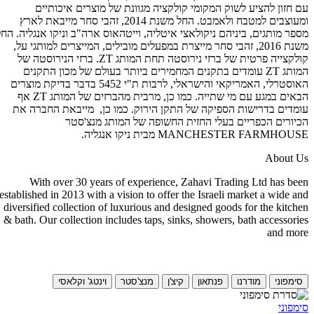
עם חזון להציע לשוק המקומי קולקציה מגוונת של מוצרים איכותיים
ומעוצבים למטבח ולאמבט. החל משנת 2014, זהבי סחר מייבאת לארץ
מספר מותגים, ביניהם ניקולאצי איטליה, וייטהאוס ארה"ב וניקו אנגליה. החל
משנת 2016, זהבי סחר מייצרת במפעלים מובילים, המייצרים למותגי על,
קולקצייה פרטית של ברזי נירוסטה תחת המותג ZT. ברזי הנירוסטה של
המותג ZT עומדים בתקנים המחמירים ביותר בעולם של מכון התקנים
האוסטרלי, האמריקאי והישראלי, לרבות ת"י 5452 בדבר בדיקת מוצרים
הבאים במגע עם מי שתייה. כמו כן, מרבית מהברזים של המותג ZT אף
עומדים בדרישות הספיקה של התקן הירוק. כמו כן, מייבאת החברה את
הכיורים הכפריים בעלי החזית החשופה של המותג מנצ'סטר
MANCHESTER FARMHOUSE מבית ניקו אנגליה.
About Us
With over 30 years of experience, Zahavi Trading Ltd has been
established in 2013 with a vision to offer the Israeli market a wide and
diversified collection of luxurious and designed goods for the kitchen
& bath. Our collection includes taps, sinks, showers, bath accessories
and more
סימפוני
מודרנו
פנתאון
קיצ'ן
מנצ'סטר
וינטג' וקלאסי
סימפוני