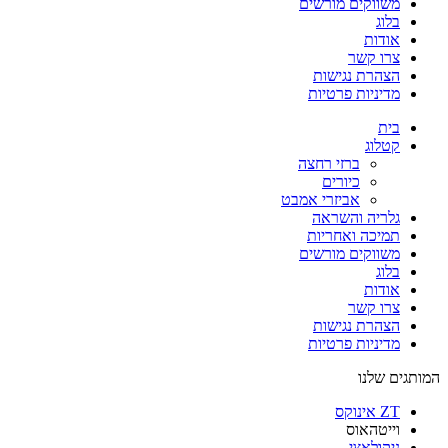
משווקים מורשים
בלוג
אודות
צרו קשר
הצהרת נגישות
מדיניות פרטיות
בית
קטלוג
ברזי רחצה
כיורים
אביזרי אמבט
גלריה והשראה
תמיכה ואחריות
משווקים מורשים
בלוג
אודות
צרו קשר
הצהרת נגישות
מדיניות פרטיות
המותגים שלנו
ZT אינוקס​
וייטהאוס​
ניקולאצי