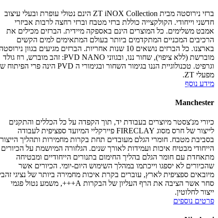
ברזי נירוסטה מבית ZT iNOX Collection הינם נטולי עופרת ובעלי עיצוב
חדשני וייחודי. הקולקצייה כוללת ברזי מטבח וברזי רחצה לרבות אביזרי
אמבט משלימים. כל המוצרים הינם באספקה מיידית. הברזים מכילים את
הרכיבים המכניים המתקדמים ביותר בעולם המתאימים למים הקשים
בארצנו. כל הברזים נושאים 10 שנות אחריות. הברזים מגיעים בגוון נירוסטה
מוברשת (ללא ציפוי), שחור ננו, ובגווני PVD NANO: זהב מוברש, רוז גולד
וגרפיט. טכנולוגיית הננו בגימור השחור ובגימורי ה PVD הינה פרי הפיתוח של
מפעלי ZT.
מידע נוסף
Manchester
כיורי מנ'צסטר מיוצרים בעבודת יד, תוך הקפדה על כל הכללים והתקנים
לייצור של חרס מסוג FIRECLAY פיירקליי המיועד ספציפית לעבודה
בסביבת מטבח. חומרי הגלם מעובדים תחת בקרות מחמירות ותהליך הייצור
הייחודי מבטיח איכות ועמידות לאורך שנים. הגלזורה המיושמת על הכיורים
מתאחדת עם חומר הגלם בהליך החימום בתנורים הייחודיים ומבטיחה
שהכיורים לא יספגו וייכתמו במהלך השימוש היום-יומי. הכיורים אשר
מיובאים ספציפית לארץ, עוברים בקרת איכות מחמירה ביותר של נציגי זהבי
סחר אשר הציבה את הרף העליון של הבקרות A+++, משמע נטול פגמי
ייצור לחלוטין.
פרטים נוספים