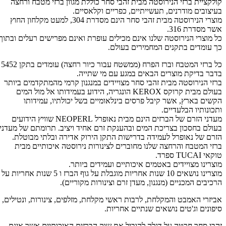
קולקציית ברזי הנירוסטה מבית זהבי סחר כוללת מגוון ברזי מטבח ורחצה
בעיצובים מודרנים, תעשייתיים, כפריים וקלאסיים.
מוצרי הנירוסטה מבית זהבי סחר הינם מסדרת 304, למעט מקלחון החוץ
אשר מסדרת 316.
כל מוצרי הנירוסטה שלנו אינם מכילים עופרת ואינם מפרישים רעלים ובתוך
כך עומדים בתקנים המחמירים בעולם.
כל ברזי המטבח וברז הפרח (ממשטח עבור כיור רחצה) עומדים בתקן 5452
בדבר בדיקת מוצרים הבאים במגע עם מי שתייה.
ברזי הנירוסטה מבית זהבי סחר מצויידים במנגנון קרמי מהמתקדמים ביותר
בעולם מבית קרוקס KEROX הונגריה, הידוע בעמידותו אל מול המים
הקשים בארץ, אשר קיבל פרסים בינלאומיים בשל יכולתיו, עמידותו
ותכונותיו הבלעדיים.
מעדני הזרם של הברזים הינם מבית נאופרל NEOPERL שוויץ הידועים
בעולם בחסכון בצריכת המים ובהענקת זרם אחיד ויציב. תרומתם של מעדני
הזרם של נאופרל לעמידה בדרישות התקן הירוק אדירה ובלתי מבוטלת.
ברזי המטבח והרחצה שלנו מחוברים לצינורות נירוסטה איכותיים מבית
טוקאי TUCAI ספרד.
מוצרינו מצויידים באטמים איכותיים ועמידים ביותר.
מוצרינו נושאים 10 שנות אחריות מוגבלת על גוף הברז ו 5 שנות אחריות על
הרכיבים המכניים (מנגנון, מעדן זרם וצינורות מקוריים).
אביזרי האמבט והמקלחת, לרבות ראשי מקלחת, מזלפים, צינורות, ונטילים,
סיפונים וג'טים נושאים שנתיים אחריות.
זהבי סחר חרטה על דגלה להוביל את שוק הברזים האיכותיים אשר אינם