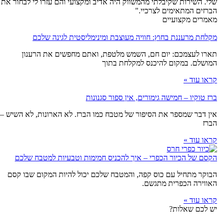
שלי. השירות שקיבלתי מהמשווק היה אדיב ומקצועי והם עזרו לי לבחור את
הברזים המתאימים לצרכיי."
מאמרים מקצועיים
מקלחת מרעננת בחוץ: חוויה מעוצבת ומינימליסטית לגינה שלכם
תארו לעצמכם: יום חם, השמש מלטפת, ואתם מחפשים את הרענון
המושלם. במקום להיכנס למקלחת בתוך
קראו עוד »
ברז טוקיו – חמישה גימורים, אין ספור סגנונות
אין דבר שמספר את הסיפור של מטבח כמו הברז. לא הארונות, לא השיש –
הברז
קראו עוד »
הקסם של הכיור הכפרי – איך להכניס חמימות וטבעיות למטבח שלכם
הבוקר מתחיל עם כוס קפה, והמטבח שלכם יכול להיות המקום שבו קסם
האווירה הכפרית מתגשם.
קראו עוד »
יש לכם שאלות?