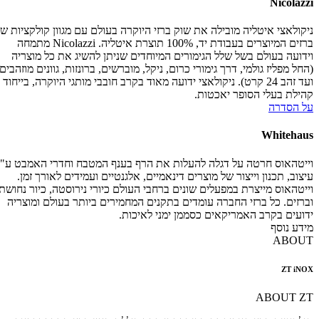
Nicolazzi
ניקולאצי איטליה מובילה את שוק ברזי היוקרה בעולם עם מגוון קולקציות של
ברזים המיוצרים בעבודת יד, 100% תוצרת איטליה. Nicolazzi מתמחה
וידועה בעולם בשל שלל הגימורים המיוחדים שניתן להשיג את כל מוצריה
(החל מפליז גולמי, דרך גימורי כרום, ניקל, מוברשים, ברונזות, גוונים מוזהבים
ועד זהב 24 קרט). ניקולאצי ידועה מאוד בקרב חובבי מותגי היוקרה, בייחוד
קהילת בעלי הסופר יאכטות.
על הסדרה
Whitehaus
וייטהאוס חרטה על דגלה להעלות את הרף בענף המטבח וחדרי האמבט ע"י
עיצוב, תכנון וייצור של מוצרים דינאמיים, אלגנטיים ועמידים לאורך זמן.
וייטהאוס מייצרת במפעלים שונים ברחבי העולם כיורי נירוסטה, כיור נחושת
וברזים. כל ברזי החברה עומדים בתקנים המחמירים ביותר בעולם ומוצריה
ידועים בקרב האמריקאים כסממן ימני לאיכות.
מידע נוסף
ABOUT
ZT iNOX
ABOUT ZT