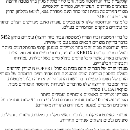
קולקציית ברזי הנירוסטה מבית זהבי סחר כוללת מגוון ברזי מטבח ורחצה
בעיצובים מודרנים, תעשייתיים, כפריים וקלאסיים.
מוצרי הנירוסטה מבית זהבי סחר הינם מסדרת 304, למעט מקלחון החוץ
אשר מסדרת 316.
כל מוצרי הנירוסטה שלנו אינם מכילים עופרת ואינם מפרישים רעלים ובתוך
כך עומדים בתקנים המחמירים בעולם.
כל ברזי המטבח וברז הפרח (ממשטח עבור כיור רחצה) עומדים בתקן 5452
בדבר בדיקת מוצרים הבאים במגע עם מי שתייה.
ברזי הנירוסטה מבית זהבי סחר מצויידים במנגנון קרמי מהמתקדמים ביותר
בעולם מבית קרוקס KEROX הונגריה, הידוע בעמידותו אל מול המים
הקשים בארץ, אשר קיבל פרסים בינלאומיים בשל יכולתיו, עמידותו
ותכונותיו הבלעדיים.
מעדני הזרם של הברזים הינם מבית נאופרל NEOPERL שוויץ הידועים
בעולם בחסכון בצריכת המים ובהענקת זרם אחיד ויציב. תרומתם של מעדני
הזרם של נאופרל לעמידה בדרישות התקן הירוק אדירה ובלתי מבוטלת.
ברזי המטבח והרחצה שלנו מחוברים לצינורות נירוסטה איכותיים מבית
טוקאי TUCAI ספרד.
מוצרינו מצויידים באטמים איכותיים ועמידים ביותר.
מוצרינו נושאים 10 שנות אחריות מוגבלת על גוף הברז ו 5 שנות אחריות על
הרכיבים המכניים (מנגנון, מעדן זרם וצינורות מקוריים).
אביזרי האמבט והמקלחת, לרבות ראשי מקלחת, מזלפים, צינורות, ונטילים,
סיפונים וג'טים נושאים שנתיים אחריות.
זהבי סחר חרטה על דגלה להוביל את שוק הברזים האיכותיים אשר אינם