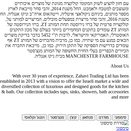
עם חזון להציע לשוק המקומי קולקציה מגוונת של מוצרים איכותיים
ומעוצבים למטבח ולאמבט. החל משנת 2014, זהבי סחר מייבאת לארץ
מספר מותגים, ביניהם ניקולאצי איטליה, וייטהאוס ארה"ב וניקו אנגליה. החל
משנת 2016, זהבי סחר מייצרת במפעלים מובילים, המייצרים למותגי על,
קולקצייה פרטית של ברזי נירוסטה תחת המותג ZT. ברזי הנירוסטה של
המותג ZT עומדים בתקנים המחמירים ביותר בעולם של מכון התקנים
האוסטרלי, האמריקאי והישראלי, לרבות ת"י 5452 בדבר בדיקת מוצרים
הבאים במגע עם מי שתייה. כמו כן, מרבית מהברזים של המותג ZT אף
עומדים בדרישות הספיקה של התקן הירוק. כמו כן, מייבאת החברה את
הכיורים הכפריים בעלי החזית החשופה של המותג מנצ'סטר
MANCHESTER FARMHOUSE מבית ניקו אנגליה.
About Us
With over 30 years of experience, Zahavi Trading Ltd has been
established in 2013 with a vision to offer the Israeli market a wide and
diversified collection of luxurious and designed goods for the kitchen
& bath. Our collection includes taps, sinks, showers, bath accessories
and more
סימפוני
מודרנו
פנתאון
קיצ'ן
מנצ'סטר
וינטג' וקלאסי
סימפוני