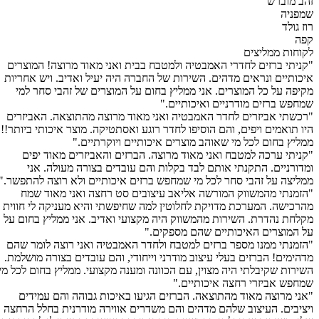
זהב מוברש
שמפניה
רוז גולד
קפה
לקוחות ממליצים
"קניתי ברזים לחדרי האמבטיה ולמטבח בבית ואני מאוד מרוצה! המוצרים
איכותיים ונראים מדהים. השירות של החברה היה יעיל ואדיב. ויש אחריות
מקיפה על כל המוצרים. אני ממליץ בחום על המוצרים של זהבי סחר למי
שמחפש ברזים מודרניים ואיכותיים."
"רכשתי אביזרים לחדר האמבטיה ואני מאוד מרוצה מהתוצאה. האביזרים
היו תואמים ויפים, והם הוסיפו לחדר רוגע ואסתטיקה. מוצר איכותי ביותר!!
ממליץ בחום לכל מי שאוהב מוצרים איכותיים ויוקרתיים."
"קניתי ערכה למטבח ואני מאוד מרוצה. הברזים והאביזרים מאוד יפים
ומדורניים. התקנתי אותם לבד בקלות והם עובדים בצורה מעולה. אני
ממליצה על זהבי סחר לכל מי שמחפש ברזים איכותיים ולא רוצה להתפשר."
"הזמנתי מהמשווק המורשה אליאב עיצובים סט רחצה ואני מאוד שמח
מהרכישה. המערכת מדויקת לחלוטין למה שחיפשתי והיא מעניקה לי חווית
מקלחת נהדרת. השירות מהמשווק היה מקצועי ואדיב. אני ממליץ בחום על
על המוצרים האיכותיים שהם מספקים."
"הזמנתי ממנו מספר ברזים למטבח ולחדר האמבטיה ואני רוצה לומר שהם
מדהימים! הברזים בעלי עיצוב מודרני וייחודי, והם עובדים בצורה מושלמת.
השירות שקיבלתי היה מצוין, עם הכוונה ומענה מקצועי. ממליץ בחום לכל מי
שמחפש אביזרי רחצה איכותיים."
"אני מרוצה מאוד מהתוצאה. הברזים הגיעו באיכות גבוהה והם עמידים
ויציבים. העיצוב שלהם מדהים והם משדרים אווירה מודרנית בחלל הרחצה