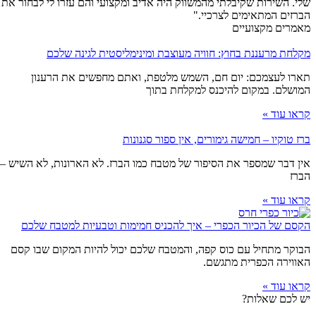
שלי. השירות שקיבלתי מהמשווק היה אדיב ומקצועי והם עזרו לי לבחור את
הברזים המתאימים לצרכיי."
מאמרים מקצועיים
מקלחת מרעננת בחוץ: חוויה מעוצבת ומינימליסטית לגינה שלכם
תארו לעצמכם: יום חם, השמש מלטפת, ואתם מחפשים את הרענון
המושלם. במקום להיכנס למקלחת בתוך
קראו עוד »
ברז טוקיו – חמישה גימורים, אין ספור סגנונות
אין דבר שמספר את הסיפור של מטבח כמו הברז. לא הארונות, לא השיש –
הברז
קראו עוד »
הקסם של הכיור הכפרי – איך להכניס חמימות וטבעיות למטבח שלכם
הבוקר מתחיל עם כוס קפה, והמטבח שלכם יכול להיות המקום שבו קסם
האווירה הכפרית מתגשם.
קראו עוד »
יש לכם שאלות?