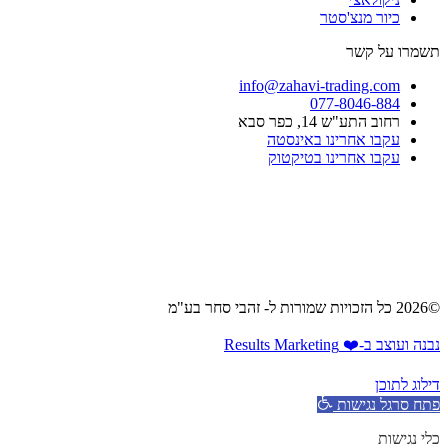
כיור מנצ'סטר​
תשמרו על קשר
info@zahavi-trading.com
077-8046-884
רחוב התע"ש 14, כפר סבא
עקבו אחרינו באינסטה
עקבו אחרינו בטיקטוק
©2026 כל הזכויות שמורות ל- זהבי סחר בע"מ
נבנה ועוצב ב-❤️ Results Marketing
דילוג לתוכן
פתח סרגל נגישות
כלי נגישות