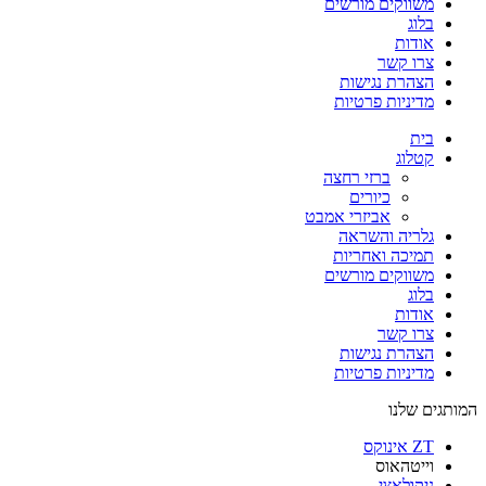
משווקים מורשים
בלוג
אודות
צרו קשר
הצהרת נגישות
מדיניות פרטיות
בית
קטלוג
ברזי רחצה
כיורים
אביזרי אמבט
גלריה והשראה
תמיכה ואחריות
משווקים מורשים
בלוג
אודות
צרו קשר
הצהרת נגישות
מדיניות פרטיות
המותגים שלנו
ZT אינוקס​
וייטהאוס​
ניקולאצי