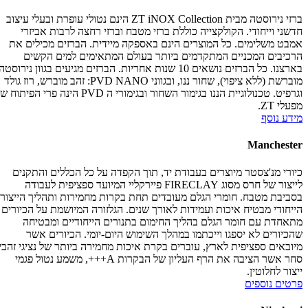
ברזי נירוסטה מבית ZT iNOX Collection הינם נטולי עופרת ובעלי עיצוב
חדשני וייחודי. הקולקצייה כוללת ברזי מטבח וברזי רחצה לרבות אביזרי
אמבט משלימים. כל המוצרים הינם באספקה מיידית. הברזים מכילים את
הרכיבים המכניים המתקדמים ביותר בעולם המתאימים למים הקשים
בארצנו. כל הברזים נושאים 10 שנות אחריות. הברזים מגיעים בגוון נירוסטה
מוברשת (ללא ציפוי), שחור ננו, ובגווני PVD NANO: זהב מוברש, רוז גולד
וגרפיט. טכנולוגיית הננו בגימור השחור ובגימורי ה PVD הינה פרי הפיתוח של
מפעלי ZT.
מידע נוסף
Manchester
כיורי מנ'צסטר מיוצרים בעבודת יד, תוך הקפדה על כל הכללים והתקנים
לייצור של חרס מסוג FIRECLAY פיירקליי המיועד ספציפית לעבודה
בסביבת מטבח. חומרי הגלם מעובדים תחת בקרות מחמירות ותהליך הייצור
הייחודי מבטיח איכות ועמידות לאורך שנים. הגלזורה המיושמת על הכיורים
מתאחדת עם חומר הגלם בהליך החימום בתנורים הייחודיים ומבטיחה
שהכיורים לא יספגו וייכתמו במהלך השימוש היום-יומי. הכיורים אשר
מיובאים ספציפית לארץ, עוברים בקרת איכות מחמירה ביותר של נציגי זהבי
סחר אשר הציבה את הרף העליון של הבקרות A+++, משמע נטול פגמי
ייצור לחלוטין.
פרטים נוספים