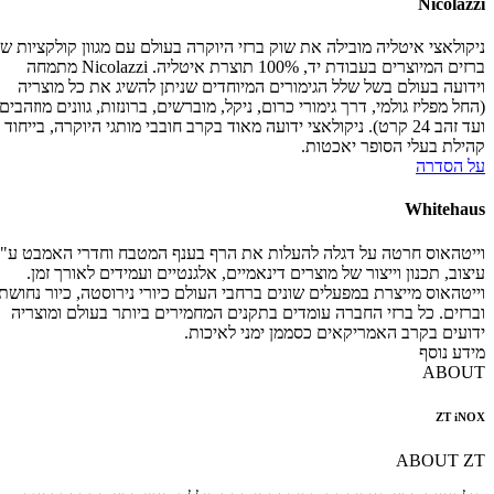
Nicolazzi
ניקולאצי איטליה מובילה את שוק ברזי היוקרה בעולם עם מגוון קולקציות של
ברזים המיוצרים בעבודת יד, 100% תוצרת איטליה. Nicolazzi מתמחה
וידועה בעולם בשל שלל הגימורים המיוחדים שניתן להשיג את כל מוצריה
(החל מפליז גולמי, דרך גימורי כרום, ניקל, מוברשים, ברונזות, גוונים מוזהבים
ועד זהב 24 קרט). ניקולאצי ידועה מאוד בקרב חובבי מותגי היוקרה, בייחוד
קהילת בעלי הסופר יאכטות.
על הסדרה
Whitehaus
וייטהאוס חרטה על דגלה להעלות את הרף בענף המטבח וחדרי האמבט ע"י
עיצוב, תכנון וייצור של מוצרים דינאמיים, אלגנטיים ועמידים לאורך זמן.
וייטהאוס מייצרת במפעלים שונים ברחבי העולם כיורי נירוסטה, כיור נחושת
וברזים. כל ברזי החברה עומדים בתקנים המחמירים ביותר בעולם ומוצריה
ידועים בקרב האמריקאים כסממן ימני לאיכות.
מידע נוסף
ABOUT
ZT iNOX
ABOUT ZT