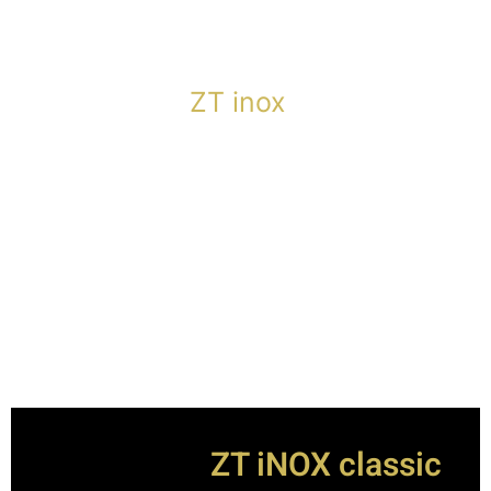
ZT inox
ZT iNOX classic