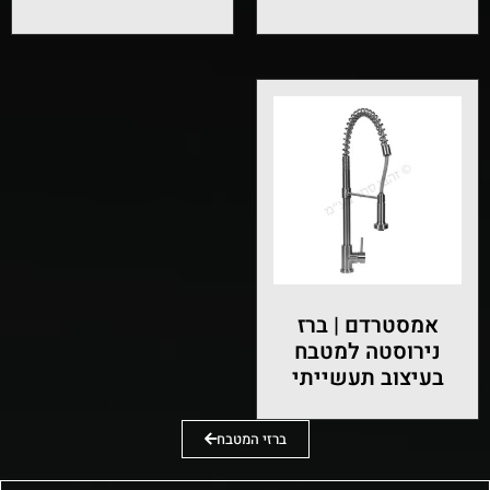
אמסטרדם | ברז
נירוסטה למטבח
בעיצוב תעשייתי
ברזי המטבח