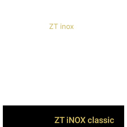
ZT inox
ZT iNOX classic