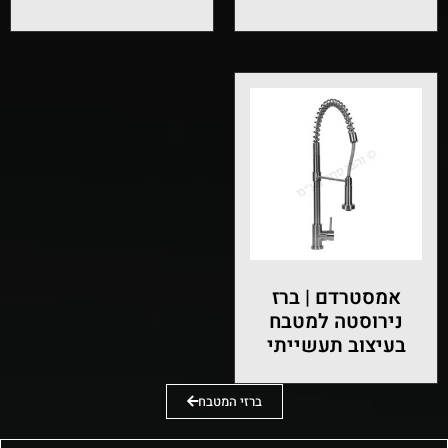
אמסטרדם | ברז
נירוסטה למטבח
בעיצוב תעשייתי
ברזי המטבח