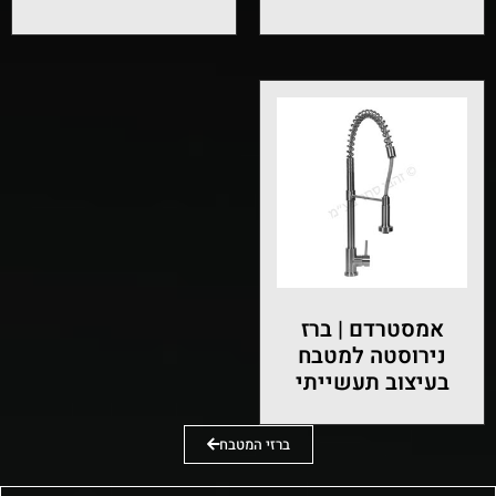
אמסטרדם | ברז
נירוסטה למטבח
בעיצוב תעשייתי
ברזי המטבח