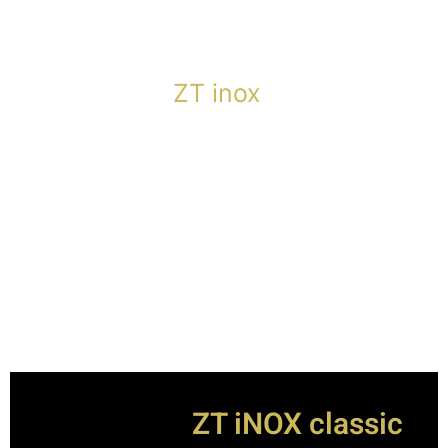
ZT inox
ZT iNOX classic