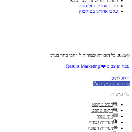
רחוב התע"ש 14, כפר סבא
עקבו אחרינו באינסטה
עקבו אחרינו בטיקטוק
©2026 כל הזכויות שמורות ל- זהבי סחר בע"מ
נבנה ועוצב ב-❤️ Results Marketing
דילוג לתוכן
פתח סרגל נגישות
כלי נגישות
הגדל טקסט
הקטן טקסט
גווני אפור
ניגודיות גבוהה
ניגודיות הפוכה