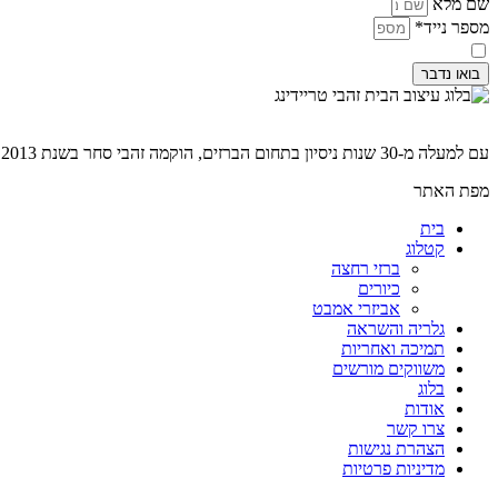
שם מלא
מספר נייד*
קראתי ואני מסכים ל
מדיניות פרטיות
בואו נדבר
עם למעלה מ-30 שנות ניסיון בתחום הברזים, הוקמה זהבי סחר בשנת 2013 עם חזון להציע לשוק הישראלי קולקציה מגוונת של מוצרים איכותיים ומעוצבים למטבח ולאמבט.
מפת האתר
בית
קטלוג
ברזי רחצה
כיורים
אביזרי אמבט
גלריה והשראה
תמיכה ואחריות
משווקים מורשים
בלוג
אודות
צרו קשר
הצהרת נגישות
מדיניות פרטיות