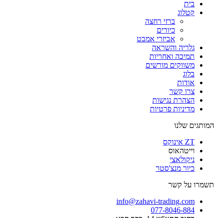
בית
קטלוג
ברזי רחצה
כיורים
אביזרי אמבט
גלריה והשראה
תמיכה ואחריות
משווקים מורשים
בלוג
אודות
צרו קשר
הצהרת נגישות
מדיניות פרטיות
המותגים שלנו
ZT אינוקס​
וייטהאוס​
ניקולאצי
כיור מנצ'סטר​
תשמרו על קשר
info@zahavi-trading.com
077-8046-884